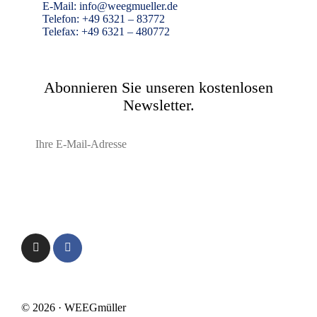
E-Mail: info@weegmueller.de
Telefon: +49 6321 – 83772
Telefax: +49 6321 – 480772
Abonnieren Sie unseren kostenlosen
Newsletter.
Anmelden
Preisliste
|
Newsletter
|
Versandkosten
|
Widerrufsbelehrung
|
Datenschutzerklärung
|
AGB
|
Impressum
|
Cookies
|
Kontakt
© 2026 · WEEGmüller