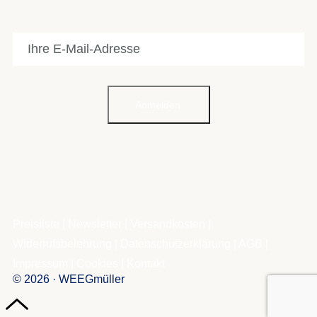
Anmelden
Preisliste
|
Newsletter
|
Versandkosten
|
Widerrufsbelehrung
|
Datenschutzerklärung
|
AGB
|
Impressum
|
Cookies
|
Kontakt
© 2026 · WEEGmüller